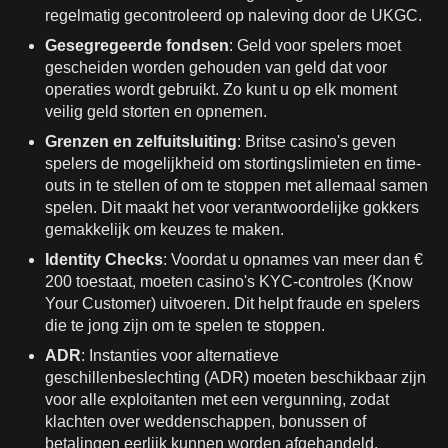
regelmatig gecontroleerd op naleving door de UKGC.
Gesegregeerde fondsen
: Geld voor spelers moet
gescheiden worden gehouden van geld dat voor
operaties wordt gebruikt. Zo kunt u op elk moment
veilig geld storten en opnemen.
Grenzen en zelfuitsluiting
: Britse casino's geven
spelers de mogelijkheid om stortingslimieten en time-
outs in te stellen of om te stoppen met allemaal samen
spelen. Dit maakt het voor verantwoordelijke gokkers
gemakkelijk om keuzes te maken.
Identity Checks
: Voordat u opnames van meer dan €
200 toestaat, moeten casino's KYC-controles (Know
Your Customer) uitvoeren. Dit helpt fraude en spelers
die te jong zijn om te spelen te stoppen.
ADR
: Instanties voor alternatieve
geschillenbeslechting (ADR) moeten beschikbaar zijn
voor alle exploitanten met een vergunning, zodat
klachten over weddenschappen, bonussen of
betalingen eerlijk kunnen worden afgehandeld.