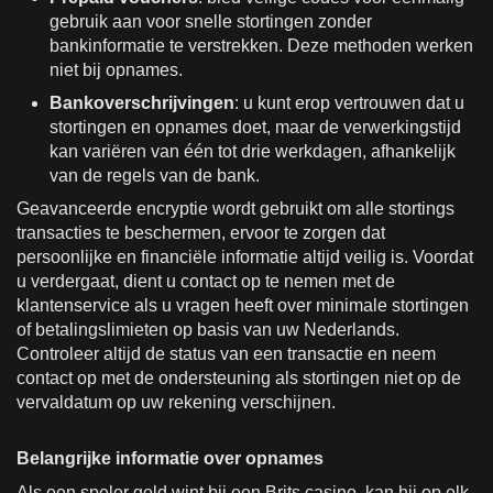
gebruik aan voor snelle stortingen zonder
bankinformatie te verstrekken. Deze methoden werken
niet bij opnames.
Bankoverschrijvingen
: u kunt erop vertrouwen dat u
stortingen en opnames doet, maar de verwerkingstijd
kan variëren van één tot drie werkdagen, afhankelijk
van de regels van de bank.
Geavanceerde encryptie wordt gebruikt om alle stortings
transacties te beschermen, ervoor te zorgen dat
persoonlijke en financiële informatie altijd veilig is. Voordat
u verdergaat, dient u contact op te nemen met de
klantenservice als u vragen heeft over minimale stortingen
of betalingslimieten op basis van uw Nederlands.
Controleer altijd de status van een transactie en neem
contact op met de ondersteuning als stortingen niet op de
vervaldatum op uw rekening verschijnen.
Belangrijke informatie over opnames
Als een speler geld wint bij een Brits casino, kan hij op elk