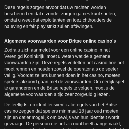
Deze regels zorgen ervoor dat uw rechten worden
beschermd en dat u zonder zorgen games kunt spelen,
omdat u weet dat exploitanten en toezichthouders de
naleving en fair play strikt zullen afdwingen.
Algemene voorwaarden voor Britse online casino's
Zodra u zich aanmeldt voor een online casino in het
Verenigd Koninkrijk, moet u weten wat de algemene
voorwaarden zijn. Deze regels vertellen het casino hoe het
moet rennen en houden zowel de operator als de speler
veilig. Voordat ze iets kunnen doen in het casino, moeten
spelers akkoord gaan met de voorwaarden. Om eerlijk spel
te garanderen en de Britse regels te volgen, moet u de
algemene voorwaarden altijd zeer zorgvuldig lezen.
De leeftijds- en identiteitsverificatieregels van het Britse
casino zeggen dat spelers minimaal 18 jaar oud moeten
zijn en dat er mogelijk om bewijs van hun identiteit wordt
gevraagd. De persoon die het account heeft aangemaakt,