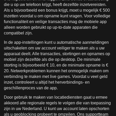
die u op uw telefoon krijgt, heeft dezelfde inzetvereisten.
Als u bijvoorbeeld een bonus krijgt, moet u mogelijk € 500
inzetten voordat u om opname kunt vragen. Voor volledige
functionaliteit en veilige transacties mag de mobiele app
alleen worden gebruikt op up-to-date apparaten die
compatibel zijn.
In de app-instellingen kunt u automatische aanmeldingen
uitschakelen om uw account veiliger te maken als u uw
apparaat deelt. Alle transacties, stortingen en opnames op
mobiel zijn dezelfde als die op desktop. De minimale
storting is bijvoorbeeld € 10, en de minimale opname is €
20. Netwerkproblemen kunnen het onmogelijk maken om
verbinding te maken met live games. Voordat u veel geld
inzet, controleert u altijd het herverbindings- en
geschillenproces van de app.
Door gebruik te maken van locatiediensten gaat u ermee
akkoord alle regionale regels te volgen die van toepassing
zijn in uw Nederland. U kunt uw account laten opschorten
als u geoblocking probeert te omzeilen. Ons supportteam