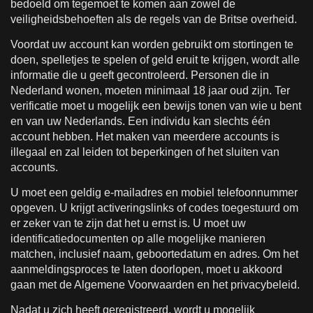
bedoeld om tegemoet te komen aan zowel de
veiligheidsbehoeften als de regels van de Britse overheid.
Voordat uw account kan worden gebruikt om stortingen te
doen, spelletjes te spelen of geld eruit te krijgen, wordt alle
informatie die u geeft gecontroleerd. Personen die in
Nederland wonen, moeten minimaal 18 jaar oud zijn. Ter
verificatie moet u mogelijk een bewijs tonen van wie u bent
en van uw Nederlands. Een individu kan slechts één
account hebben. Het maken van meerdere accounts is
illegaal en zal leiden tot beperkingen of het sluiten van
accounts.
U moet een geldig e-mailadres en mobiel telefoonnummer
opgeven. U krijgt activeringslinks of codes toegestuurd om
er zeker van te zijn dat het u ernst is. U moet uw
identificatiedocumenten op alle mogelijke manieren
matchen, inclusief naam, geboortedatum en adres. Om het
aanmeldingsproces te laten doorlopen, moet u akkoord
gaan met de Algemene Voorwaarden en het privacybeleid.
Nadat u zich heeft geregistreerd, wordt u mogelijk