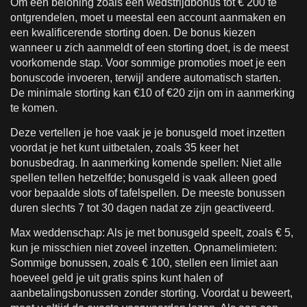
Om een beloning zoals een wedstrijdbonus tot € 200 te
ontgrendelen, moet u meestal een account aanmaken en
een kwalificerende storting doen. De bonus kiezen
wanneer u zich aanmeldt of een storting doet, is de meest
voorkomende stap. Voor sommige promoties moet je een
bonuscode invoeren, terwijl andere automatisch starten.
De minimale storting kan €10 of €20 zijn om in aanmerking
te komen.
Deze vertellen je hoe vaak je je bonusgeld moet inzetten
voordat je het kunt uitbetalen, zoals 35 keer het
bonusbedrag. In aanmerking komende spellen: Niet alle
spellen tellen hetzelfde; bonusgeld is vaak alleen goed
voor bepaalde slots of tafelspellen. De meeste bonussen
duren slechts 7 tot 30 dagen nadat ze zijn geactiveerd.
Max weddenschap: Als je met bonusgeld speelt, zoals € 5,
kun je misschien niet zoveel inzetten. Opnamelimieten:
Sommige bonussen, zoals € 100, stellen een limiet aan
hoeveel geld je uit gratis spins kunt halen of
aanbetalingsbonussen zonder storting. Voordat u beweert,