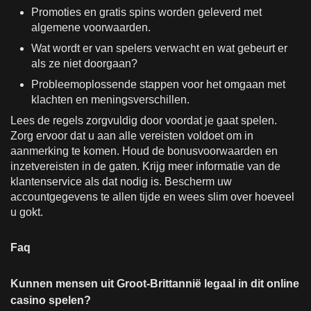
Promoties en gratis spins worden geleverd met
algemene voorwaarden.
Wat wordt er van spelers verwacht en wat gebeurt er
als ze niet doorgaan?
Probleemoplossende stappen voor het omgaan met
klachten en meningsverschillen.
Lees de regels zorgvuldig door voordat je gaat spelen.
Zorg ervoor dat u aan alle vereisten voldoet om in
aanmerking te komen. Houd de bonusvoorwaarden en
inzetvereisten in de gaten. Krijg meer informatie van de
klantenservice als dat nodig is. Bescherm uw
accountgegevens te allen tijde en wees slim over hoeveel
u gokt.
Faq
Kunnen mensen uit Groot-Brittannië legaal in dit online
casino spelen?