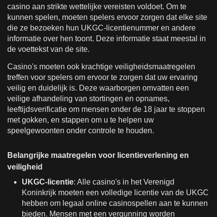
casino aan strikte wettelijke vereisten voldoet. Om te
kunnen spelen, moeten spelers ervoor zorgen dat elke site
die ze bezoeken hun UKGC-licentienummer en andere
informatie over hen toont. Deze informatie staat meestal in
de voettekst van de site.
Casino's moeten ook krachtige veiligheidsmaatregelen
treffen voor spelers om ervoor te zorgen dat uw ervaring
veilig en duidelijk is. Deze waarborgen omvatten een
veilige afhandeling van stortingen en opnames,
leeftijdsverificatie om mensen onder de 18 jaar te stoppen
met gokken, en stappen om u te helpen uw
speelgewoonten onder controle te houden.
Belangrijke maatregelen voor licentieverlening en
veiligheid
UKGC-licentie
: Alle casino's in het Verenigd
Koninkrijk moeten een volledige licentie van de UKGC
hebben om legaal online casinospellen aan te kunnen
bieden. Mensen met een vergunning worden