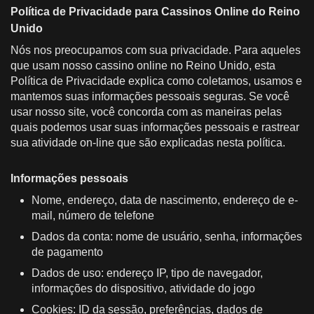
Política de Privacidade para Cassinos Online do Reino
Unido
Nós nos preocupamos com sua privacidade. Para aqueles
que usam nosso cassino online no Reino Unido, esta
Política de Privacidade explica como coletamos, usamos e
mantemos suas informações pessoais seguras. Se você
usar nosso site, você concorda com as maneiras pelas
quais podemos usar suas informações pessoais e rastrear
sua atividade on-line que são explicadas nesta política.
Informações pessoais
Nome, endereço, data de nascimento, endereço de e-
mail, número de telefone
Dados da conta: nome de usuário, senha, informações
de pagamento
Dados de uso: endereço IP, tipo de navegador,
informações do dispositivo, atividade do jogo
Cookies: ID da sessão, preferências, dados de