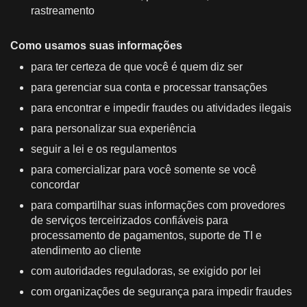
rastreamento
Como usamos suas informações
para ter certeza de que você é quem diz ser
para gerenciar sua conta e processar transações
para encontrar e impedir fraudes ou atividades ilegais
para personalizar sua experiência
seguir a lei e os regulamentos
para comercializar para você somente se você
concordar
para compartilhar suas informações com provedores
de serviços terceirizados confiáveis para
processamento de pagamentos, suporte de TI e
atendimento ao cliente
com autoridades reguladoras, se exigido por lei
com organizações de segurança para impedir fraudes