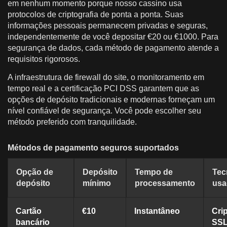
em nenhum momento porque nosso cassino usa
protocolos de criptografia de ponta a ponta. Suas
informações pessoais permanecem privadas e seguras,
independentemente de você depositar €20 ou €1000. Para
segurança de dados, cada método de pagamento atende a
requisitos rigorosos.
A infraestrutura de firewall do site, o monitoramento em
tempo real e a certificação PCI DSS garantem que as
opções de depósito tradicionais e modernas forneçam um
nível confiável de segurança. Você pode escolher seu
método preferido com tranquilidade.
Métodos de pagamento seguros suportados
Opção de
Depósito
Tempo de
Tec
depósito
mínimo
processamento
usa
Cartão
€10
Instantâneo
Crip
bancário
SSL