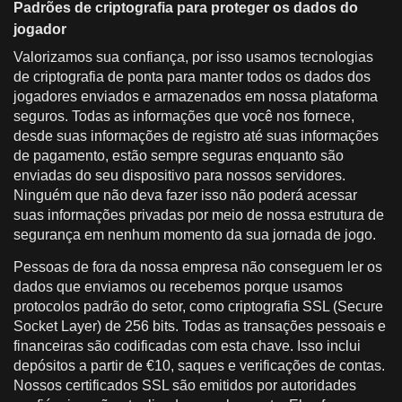
Padrões de criptografia para proteger os dados do
jogador
Valorizamos sua confiança, por isso usamos tecnologias
de criptografia de ponta para manter todos os dados dos
jogadores enviados e armazenados em nossa plataforma
seguros. Todas as informações que você nos fornece,
desde suas informações de registro até suas informações
de pagamento, estão sempre seguras enquanto são
enviadas do seu dispositivo para nossos servidores.
Ninguém que não deva fazer isso não poderá acessar
suas informações privadas por meio de nossa estrutura de
segurança em nenhum momento da sua jornada de jogo.
Pessoas de fora da nossa empresa não conseguem ler os
dados que enviamos ou recebemos porque usamos
protocolos padrão do setor, como criptografia SSL (Secure
Socket Layer) de 256 bits. Todas as transações pessoais e
financeiras são codificadas com esta chave. Isso inclui
depósitos a partir de €10, saques e verificações de contas.
Nossos certificados SSL são emitidos por autoridades