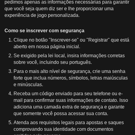
pedimos apenas as informações necessárias para garantir
que você seja quem diz ser e lhe proporcionar uma
experiência de jogo personalizada.
Como se inscrever com segurança
Clique no botão "Inscrever-se" ou "Registrar" que está
aberto em nossa página inicial.
Se exigido pela lei local, insira informações corretas
sobre você, incluindo seu português.
Para o mais alto nível de segurança, crie uma senha
forte que inclua números, símbolos, letras maiúsculas
e minúsculas.
Receba um código enviado para seu telefone ou e-
mail para confirmar suas informações de contato. Isso
adiciona uma camada extra de segurança e garante
que somente você possa acessar sua conta.
Atenda aos requisitos legais para apostas e saques
comprovando sua identidade com documentos