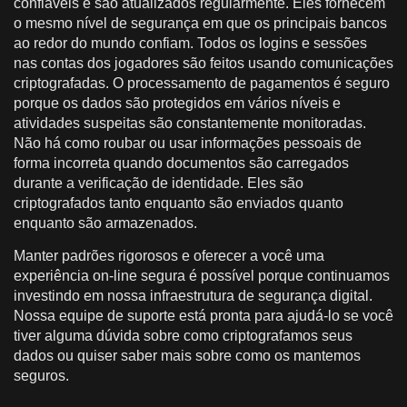
confiáveis e são atualizados regularmente. Eles fornecem
o mesmo nível de segurança em que os principais bancos
ao redor do mundo confiam. Todos os logins e sessões
nas contas dos jogadores são feitos usando comunicações
criptografadas. O processamento de pagamentos é seguro
porque os dados são protegidos em vários níveis e
atividades suspeitas são constantemente monitoradas.
Não há como roubar ou usar informações pessoais de
forma incorreta quando documentos são carregados
durante a verificação de identidade. Eles são
criptografados tanto enquanto são enviados quanto
enquanto são armazenados.
Manter padrões rigorosos e oferecer a você uma
experiência on-line segura é possível porque continuamos
investindo em nossa infraestrutura de segurança digital.
Nossa equipe de suporte está pronta para ajudá-lo se você
tiver alguma dúvida sobre como criptografamos seus
dados ou quiser saber mais sobre como os mantemos
seguros.