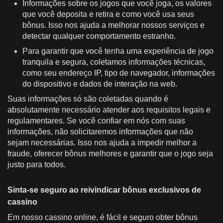
Informações sobre os jogos que você joga, os valores
que você deposita e retira e como você usa seus
bônus. Isso nos ajuda a melhorar nossos serviços e
detectar qualquer comportamento estranho.
Para garantir que você tenha uma experiência de jogo
tranquila e segura, coletamos informações técnicas,
como seu endereço IP, tipo de navegador, informações
do dispositivo e dados de interação na web.
Suas informações só são coletadas quando é
absolutamente necessário atender aos requisitos legais e
regulamentares. Se você confiar em nós com suas
informações, não solicitaremos informações que não
sejam necessárias. Isso nos ajuda a impedir melhor a
fraude, oferecer bônus melhores e garantir que o jogo seja
justo para todos.
Sinta-se seguro ao reivindicar bônus exclusivos de
cassino
Em nosso cassino online, é fácil e seguro obter bônus