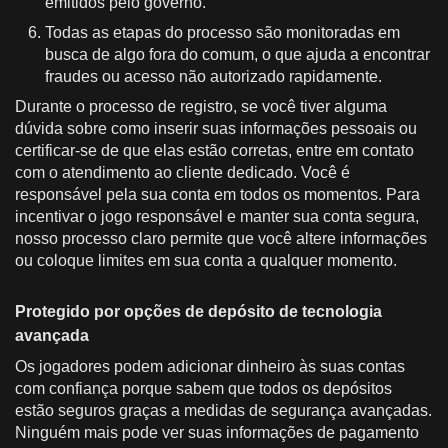
emitidos pelo governo.
Todas as etapas do processo são monitoradas em
busca de algo fora do comum, o que ajuda a encontrar
fraudes ou acesso não autorizado rapidamente.
Durante o processo de registro, se você tiver alguma
dúvida sobre como inserir suas informações pessoais ou
certificar-se de que elas estão corretas, entre em contato
com o atendimento ao cliente dedicado. Você é
responsável pela sua conta em todos os momentos. Para
incentivar o jogo responsável e manter sua conta segura,
nosso processo claro permite que você altere informações
ou coloque limites em sua conta a qualquer momento.
Protegido por opções de depósito de tecnologia
avançada
Os jogadores podem adicionar dinheiro às suas contas
com confiança porque sabem que todos os depósitos
estão seguros graças a medidas de segurança avançadas.
Ninguém mais pode ver suas informações de pagamento