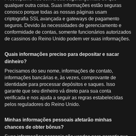
qualquer outra coisa. Suas informações estão seguras
conosco porque todas as nossas páginas usam
criptografia SSL avançada e gateways de pagamento
seguros. Devido às necessidades de gerenciamento e
conformidade de contas, somente funcionários autorizados
de cassinos do Reino Unido podem ver suas informações.
Quais informações preciso para depositar e sacar
dinheiro?
Precisamos do seu nome, informações de contato,
informações bancárias e, às vezes, comprovante de
identidade para processar depósitos e saques. Isso
garante que seu dinheiro vá direto para sua conta
verificada e nos ajuda a seguir as regras estabelecidas
pelos reguladores do Reino Unido.
Minhas informações pessoais afetarão minhas
chances de obter bônus?