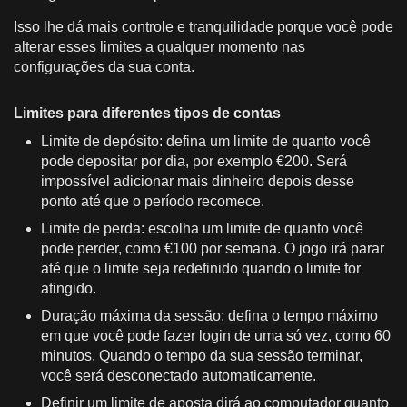
Isso lhe dá mais controle e tranquilidade porque você pode
alterar esses limites a qualquer momento nas
configurações da sua conta.
Limites para diferentes tipos de contas
Limite de depósito: defina um limite de quanto você
pode depositar por dia, por exemplo €200. Será
impossível adicionar mais dinheiro depois desse
ponto até que o período recomece.
Limite de perda: escolha um limite de quanto você
pode perder, como €100 por semana. O jogo irá parar
até que o limite seja redefinido quando o limite for
atingido.
Duração máxima da sessão: defina o tempo máximo
em que você pode fazer login de uma só vez, como 60
minutos. Quando o tempo da sua sessão terminar,
você será desconectado automaticamente.
Definir um limite de aposta dirá ao computador quanto