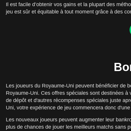
Il est facile d’obtenir vos gains et la plupart des m
jeu est sûr et équitable à tout moment grâce à des c
Bo
Les joueurs du Royaume-Uni peuvent bénéficier de bonu
Royaume-Uni. Ces offres spéciales sont destinées à vou
de dépôt et d'autres récompenses spéciales juste apr
Uni, votre expérience de jeu commencera donc d'une
Les nouveaux joueurs peuvent augmenter leur bankroll
plus de chances de jouer les meilleurs matchs sans p