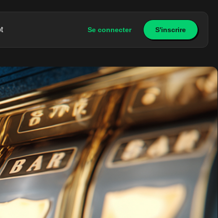
t
Se connecter
S'inscrire