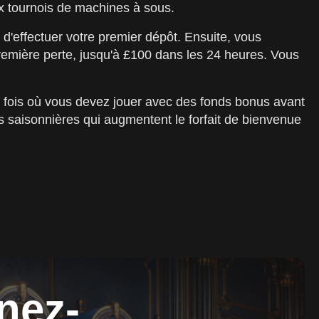
x tournois de machines à sous.
 d'effectuer votre premier dépôt. Ensuite, vous
remière perte, jusqu'à £100 dans les 24 heures. Vous
e fois où vous devez jouer avec des fonds bonus avant
 saisonnières qui augmentent le forfait de bienvenue
nez-