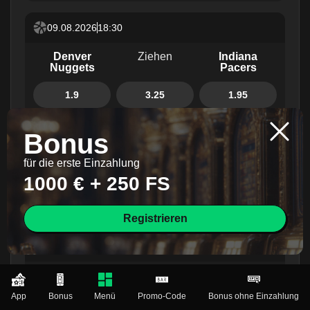
09.08.2026
18:30
Denver
Ziehen
Indiana
Nuggets
Pacers
1.9
3.25
1.95
Bonus
09.08.2026
19:50
für die erste Einzahlung
Stefanos Tsitsipas
Matteo Berrettini
1000 € + 250 FS
1.7
2.2
Registrieren
09.08.2026
14:30
Boston Bruins
Ziehen
New York
Rangers
App
Bonus
Menü
Promo-Code
Bonus ohne Einzahlung