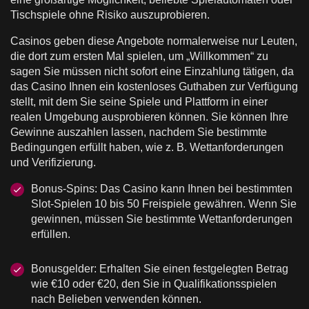
Tischspiele ohne Risiko auszuprobieren.
Casinos geben diese Angebote normalerweise nur Leuten,
die dort zum ersten Mal spielen, um „Willkommen“ zu
sagen Sie müssen nicht sofort eine Einzahlung tätigen, da
das Casino Ihnen ein kostenloses Guthaben zur Verfügung
stellt, mit dem Sie seine Spiele und Plattform in einer
realen Umgebung ausprobieren können. Sie können Ihre
Gewinne auszahlen lassen, nachdem Sie bestimmte
Bedingungen erfüllt haben, wie z. B. Wettanforderungen
und Verifizierung.
Bonus-Spins: Das Casino kann Ihnen bei bestimmten
Slot-Spielen 10 bis 50 Freispiele gewähren. Wenn Sie
gewinnen, müssen Sie bestimmte Wettanforderungen
erfüllen.
Bonusgelder: Erhalten Sie einen festgelegten Betrag
wie €10 oder €20, den Sie in Qualifikationsspielen
nach Belieben verwenden können.