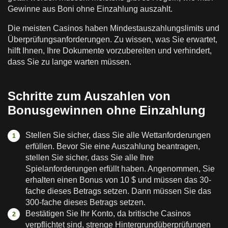
Gewinne aus Boni ohne Einzahlung auszahlt.
Die meisten Casinos haben Mindestauszahlungslimits und
Überprüfungsanforderungen. Zu wissen, was Sie erwartet,
hilft Ihnen, Ihre Dokumente vorzubereiten und verhindert,
dass Sie zu lange warten müssen.
Schritte zum Auszahlen von
Bonusgewinnen ohne Einzahlung
Stellen Sie sicher, dass Sie alle Wettanforderungen
erfüllen. Bevor Sie eine Auszahlung beantragen,
stellen Sie sicher, dass Sie alle Ihre
Spielanforderungen erfüllt haben. Angenommen, Sie
erhalten einen Bonus von 10 $ und müssen das 30-
fache dieses Betrags setzen. Dann müssen Sie das
300-fache dieses Betrags setzen.
Bestätigen Sie Ihr Konto, da britische Casinos
verpflichtet sind, strenge Hintergrundüberprüfungen