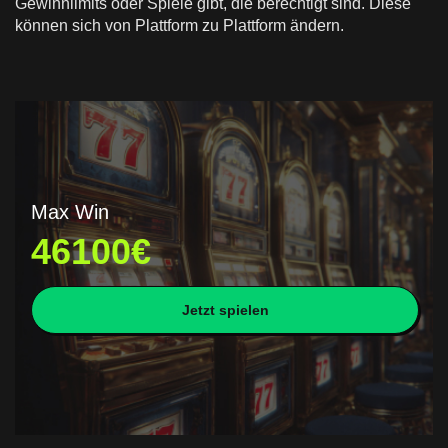
Gewinnlimits oder Spiele gibt, die berechtigt sind. Diese
können sich von Plattform zu Plattform ändern.
Max Win
46100€
Jetzt spielen