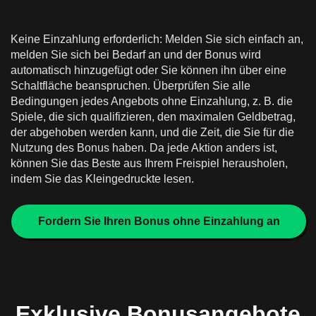
Keine Einzahlung erforderlich: Melden Sie sich einfach an,
melden Sie sich bei Bedarf an und der Bonus wird
automatisch hinzugefügt oder Sie können ihn über eine
Schaltfläche beanspruchen. Überprüfen Sie alle
Bedingungen jedes Angebots ohne Einzahlung, z. B. die
Spiele, die sich qualifizieren, den maximalen Geldbetrag,
der abgehoben werden kann, und die Zeit, die Sie für die
Nutzung des Bonus haben. Da jede Aktion anders ist,
können Sie das Beste aus Ihrem Freispiel herausholen,
indem Sie das Kleingedruckte lesen.
Fordern Sie Ihren Bonus ohne Einzahlung an
Exklusive Bonusangebote