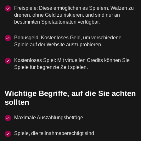
Freispiele: Diese ermöglichen es Spielern, Walzen zu
drehen, ohne Geld zu riskieren, und sind nur an
bestimmten Spielautomaten verfügbar.
Bonusgeld: Kostenloses Geld, um verschiedene
Spiele auf der Website auszuprobieren.
Kostenloses Spiel: Mit virtuellen Credits können Sie
Spiele für begrenzte Zeit spielen.
Wichtige Begriffe, auf die Sie achten
sollten
Maximale Auszahlungsbeträge
Spiele, die teilnahmeberechtigt sind