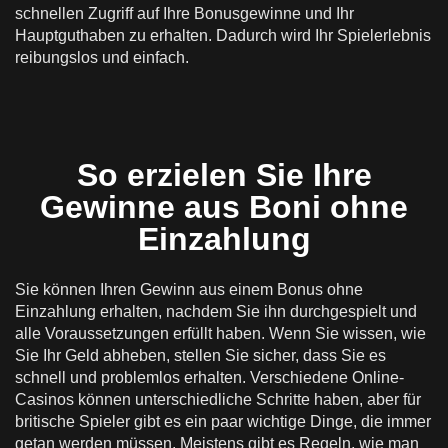
schnellen Zugriff auf Ihre Bonusgewinne und Ihr
Hauptguthaben zu erhalten. Dadurch wird Ihr Spielerlebnis
reibungslos und einfach.
So erzielen Sie Ihre
Gewinne aus Boni ohne
Einzahlung
Sie können Ihren Gewinn aus einem Bonus ohne
Einzahlung erhalten, nachdem Sie ihn durchgespielt und
alle Voraussetzungen erfüllt haben. Wenn Sie wissen, wie
Sie Ihr Geld abheben, stellen Sie sicher, dass Sie es
schnell und problemlos erhalten. Verschiedene Online-
Casinos können unterschiedliche Schritte haben, aber für
britische Spieler gibt es ein paar wichtige Dinge, die immer
getan werden müssen. Meistens gibt es Regeln, wie man