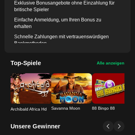
Exklusive Bonusangebote ohne Einzahlung für
britische Spieler
Einfache Anmeldung, um Ihren Bonus zu
erhalten
Schnelle Zahlungen mit vertrauenswürdigen
Bankmethoden
So erzielen Sie Ihre Gewinne aus Boni ohne
Einzahlung
Top-Spiele
Alle anzeigen
Schritte zum Auszahlen von Bonusgewinnen
ohne Einzahlung
So verstehen Sie Wettanforderungen und
Bonuslimits
Mobile Casinos mit Boni ohne Einzahlung
Savanna Moon
88 Bingo 88
R
Archibald Africa Hd
Bonus ohne Einzahlung im britischen Online-
Casino
Unsere Gewinner
Kategorien von Boni ohne Einzahlung