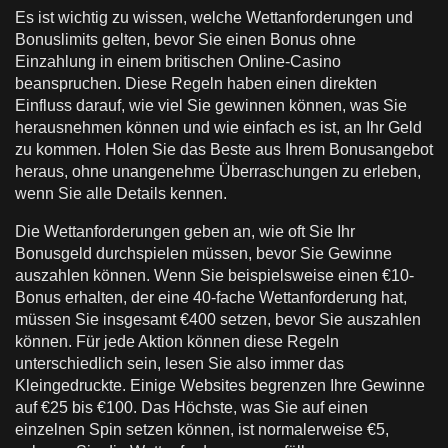
Es ist wichtig zu wissen, welche Wettanforderungen und
Bonuslimits gelten, bevor Sie einen Bonus ohne
Einzahlung in einem britischen Online-Casino
beanspruchen. Diese Regeln haben einen direkten
Einfluss darauf, wie viel Sie gewinnen können, was Sie
herausnehmen können und wie einfach es ist, an Ihr Geld
zu kommen. Holen Sie das Beste aus Ihrem Bonusangebot
heraus, ohne unangenehme Überraschungen zu erleben,
wenn Sie alle Details kennen.
Die Wettanforderungen geben an, wie oft Sie Ihr
Bonusgeld durchspielen müssen, bevor Sie Gewinne
auszahlen können. Wenn Sie beispielsweise einen €10-
Bonus erhalten, der eine 40-fache Wettanforderung hat,
müssen Sie insgesamt €400 setzen, bevor Sie auszahlen
können. Für jede Aktion können diese Regeln
unterschiedlich sein, lesen Sie also immer das
Kleingedruckte. Einige Websites begrenzen Ihre Gewinne
auf €25 bis €100. Das Höchste, was Sie auf einen
einzelnen Spin setzen können, ist normalerweise €5,