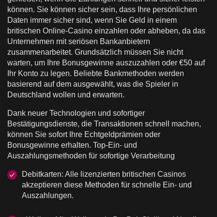
können. Sie können sicher sein, dass Ihre persönlichen
Daten immer sicher sind, wenn Sie Geld in einem
britischen Online-Casino einzahlen oder abheben, da das
Unternehmen mit seriösen Bankanbietern
zusammenarbeitet. Grundsätzlich müssen Sie nicht
warten, um Ihre Bonusgewinne auszuzahlen oder €50 auf
Ihr Konto zu legen. Beliebte Bankmethoden werden
basierend auf dem ausgewählt, was die Spieler in
Deutschland wollen und erwarten.
Dank neuer Technologien und sofortiger
Bestätigungsdienste, die Transaktionen schnell machen,
können Sie sofort Ihre Echtgeldprämien oder
Bonusgewinne erhalten. Top-Ein- und
Auszahlungsmethoden für sofortige Verarbeitung
Debitkarten: Alle lizenzierten britischen Casinos
akzeptieren diese Methoden für schnelle Ein- und
Auszahlungen.