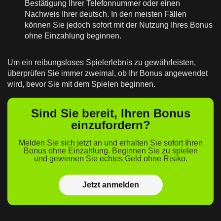
Bestätigung Ihrer Telefonnummer oder einen
Nachweis Ihrer deutsch. In den meisten Fällen
können Sie jedoch sofort mit der Nutzung Ihres Bonus
ohne Einzahlung beginnen.
Um ein reibungsloses Spielerlebnis zu gewährleisten,
überprüfen Sie immer zweimal, ob Ihr Bonus angewendet
wird, bevor Sie mit dem Spielen beginnen.
Sind Sie bereit, Ihren Bonus
einzufordern?
Melden Sie sich jetzt an und erhalten Sie sofort Ihren
Bonus ohne Einzahlung. Beginnen Sie zu spielen
und gewinnen Sie echtes Geld ohne Risiko.
Jetzt anmelden