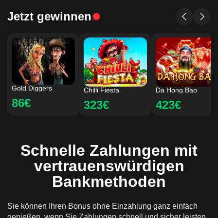
Jetzt gewinnen
Gold Diggers
Chilli Fiesta
Da Hong Bao
86€
323€
423€
Schnelle Zahlungen mit
vertrauenswürdigen
Bankmethoden
Sie können Ihren Bonus ohne Einzahlung ganz einfach
genießen, wenn Sie Zahlungen schnell und sicher leisten