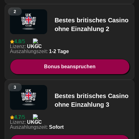
2
Bestes britisches Casino
ohne Einzahlung 2
4.8
/5
Lizenz:
UKGC
Auszahlungszeit:
1-2 Tage
Bonus beanspruchen
3
Bestes britisches Casino
ohne Einzahlung 3
4.7
/5
Lizenz:
UKGC
Auszahlungszeit:
Sofort